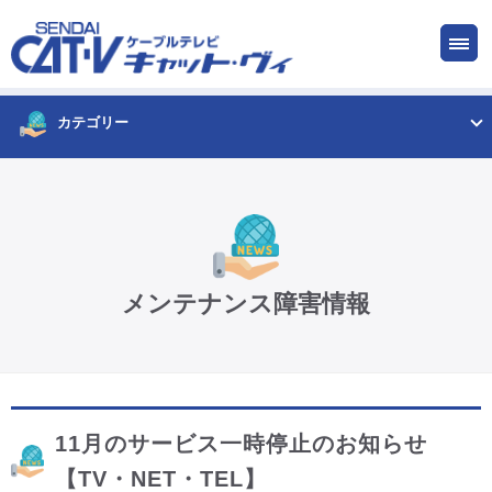
お申し込み
サービス
ご検討中の方
ご加入中の方
カテゴリー
仙台CATV キャット・ヴィってなに?
ケーブルテレビ
メンテナンス障害情報
インターネット
ケーブルプラス電話
11月のサービス一時停止のお知らせ
サービスエリア
【TV・NET・TEL】