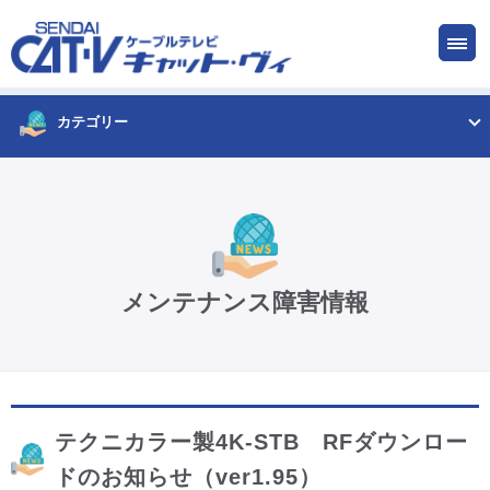
お申し込み
サービス
ご検討中の方
ご加入中の方
カテゴリー
仙台CATV キャット・ヴィってなに?
ケーブルテレビ
メンテナンス障害情報
インターネット
ケーブルプラス電話
テクニカラー製4K-STB RFダウンロー
サービスエリア
ドのお知らせ（ver1.95）