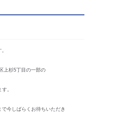
す。
葉区上杉5丁目の一部の
ます。
まで今しばらくお待ちいただき