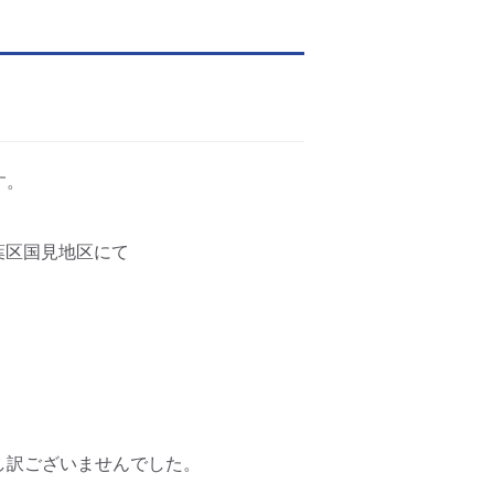
す。
葉区国見地区にて
し訳ございませんでした。