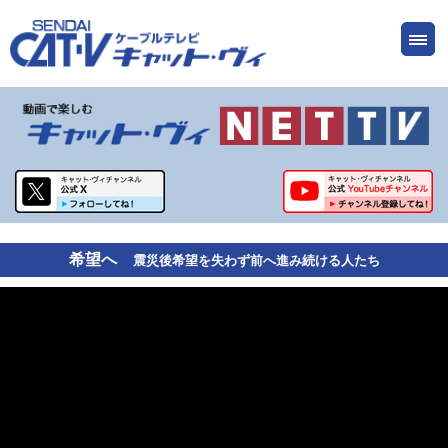
お申し込み
サービス
ご検討中の方
ご加入中の方
仙台CATV キャット・ヴィってなに?
ケーブルテレビ
希望へ
震災後希望を失わず前へ進み続ける人たち
インターネット
ケーブルプラス電話
サービスエリア