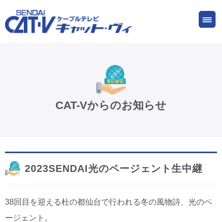
お申し込み
サービス
ご検討中の方
ご加入中の方
仙台CATV キャット・ヴィってなに?
CAT-Vからのお知らせ
ケーブルテレビ
インターネット
2023SENDAI光のページェント生中継
ケーブルプラス電話
38回目を迎える杜の都仙台で行われる冬の風物詩、光のペ
サービスエリア
ージェント。