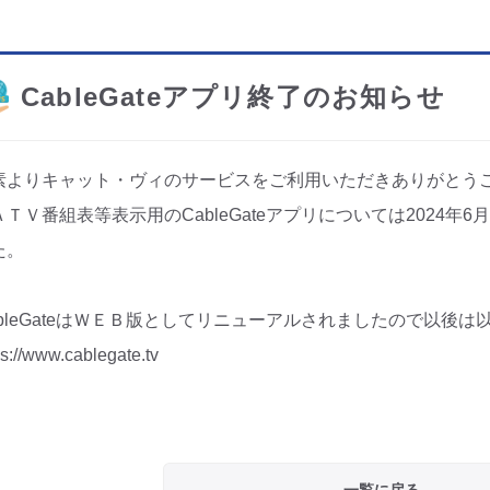
CableGateアプリ終了のお知らせ
素よりキャット・ヴィのサービスをご利用いただきありがとう
ＡＴＶ番組表等表示用のCableGateアプリについては2024年
た。
ableGateはＷＥＢ版としてリニューアルされましたので以後
ps://www.cablegate.tv