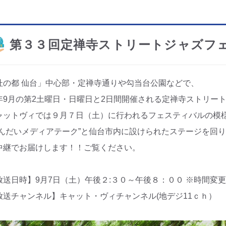
第３３回定禅寺ストリートジャズフ
杜の都 仙台」中心部・定禅寺通りや勾当台公園などで、
年9月の第2土曜日・日曜日と2日間開催される定禅寺ストリー
ャットヴィでは９月７日（土）に行われるフェスティバルの模
せんだいメディアテーク”と仙台市内に設けられたステージを回
中継でお届けします！！ご覧ください。
放送日時】9月7日（土）午後２:３０～午後８：００ ※時間変
放送チャンネル】キャット・ヴィチャンネル(地デジ11ｃｈ）