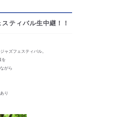
ェスティバル生中継！！
トジャズフェスティバル。
様を
りながら
更あり