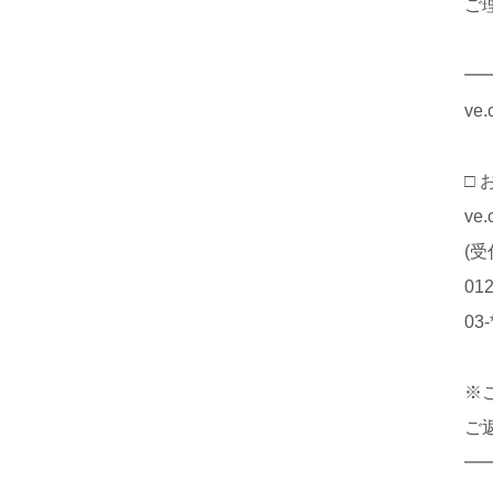
ご
━
ve
□
ve
(受
01
03
※
ご
━