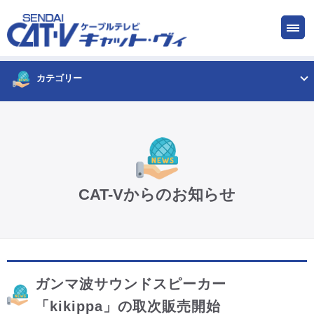
お申し込み
サービス
ご検討中の方
ご加入中の方
カテゴリー
仙台CATV キャット・ヴィってなに?
ケーブルテレビ
CAT-Vからのお知らせ
インターネット
ケーブルプラス電話
ガンマ波サウンドスピーカー
サービスエリア
「kikippa」の取次販売開始