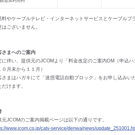
額追加利用料
話料やケーブルテレビ・インターネットサービスとケーブルプ
更はございません。
客さまへのご案内
定に伴い、提供元のJCOMより「料金改定のご案内DM（申込
１０月末から１１月）
客さまはハガキにて「迷惑電話自動ブロック」をお申し込みい
ただけます。
考
供元JCOMのご案内掲載ページは以下の通りです。
ps://www.jcom.co.jp/catv-service/denwa/news/update_251001.h