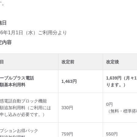
す。
施日
026年1月1日（水）ご利用分より
定内容
目
改定前
改定後
ーブルプラス電話
1,639円（月
1,463円
額基本利用料
ります。）
惑電話自動ブロック機能
0円
額追加利用料（ご利用には
330円
（無料・標準搭
申し込みが必要です。）
プションお得パック
759円
550円