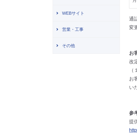
月
WEBサイト
通
変
営業・工事
その他
お
改
（
お
い
参
提
htt