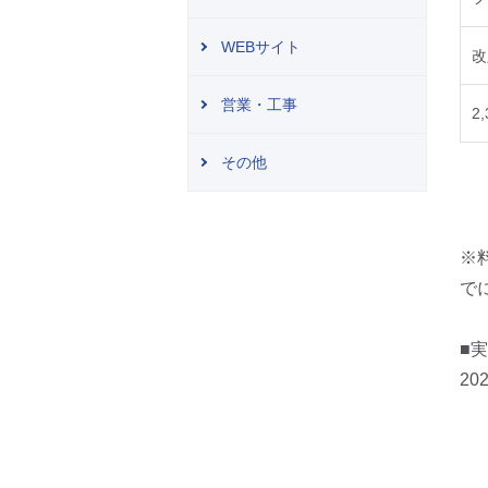
WEBサイト
改
営業・工事
2
その他
※
で
■
2