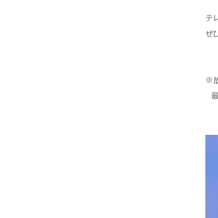
テ
ぜ
※
最