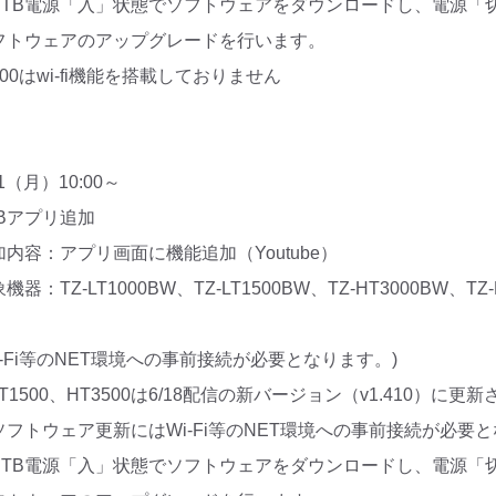
STB電源「入」状態でソフトウェアをダウンロードし、電源「
フトウェアのアップグレードを行います。
00はwi-fi機能を搭載しておりません
21（月）10:00～
TBアプリ追加
加内容：アプリ画面に機能追加（Youtube）
機器：TZ-LT1000BW、TZ-LT1500BW、TZ-HT3000BW、TZ-
Wi-Fi等のNET環境への事前接続が必要となります。)
T1500、HT3500は6/18配信の新バージョン（v1.410）
ソフトウェア更新にはWi-Fi等のNET環境への事前接続が必要
STB電源「入」状態でソフトウェアをダウンロードし、電源「