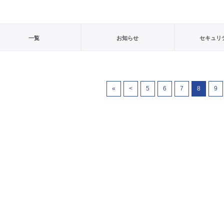
一覧
お知らせ
セキュリ
«
<
5
6
7
8
9