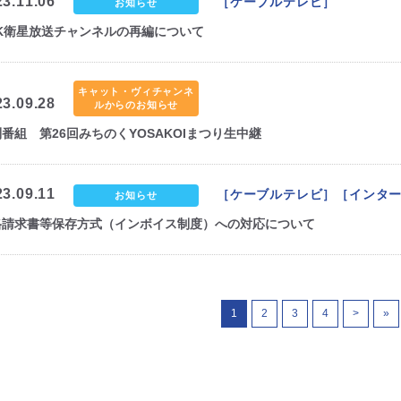
23.11.06
［ケーブルテレビ］
お知らせ
HK衛星放送チャンネルの再編について
キャット・ヴィチャンネ
23.09.28
ルからのお知らせ
番組 第26回みちのくYOSAKOIまつり生中継
23.09.11
［ケーブルテレビ］［インタ
お知らせ
格請求書等保存方式（インボイス制度）への対応について
1
2
3
4
>
»