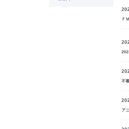
20
Ｆ
20
20
20
不
20
ア