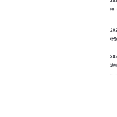
20
N
20
特別
20
適