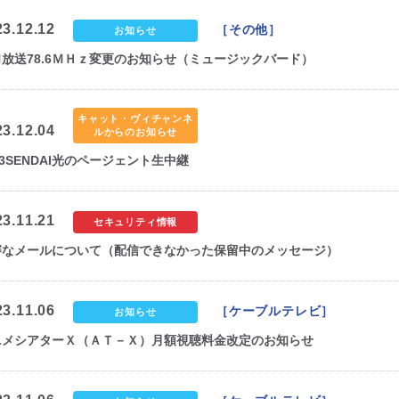
23.12.12
［その他］
お知らせ
Ｍ放送78.6ＭＨｚ変更のお知らせ（ミュージックバード）
キャット・ヴィチャンネ
23.12.04
ルからのお知らせ
23SENDAI光のページェント生中継
23.11.21
セキュリティ情報
審なメールについて（配信できなかった保留中のメッセージ）
23.11.06
［ケーブルテレビ］
お知らせ
ニメシアターＸ（ＡＴ－Ｘ）月額視聴料金改定のお知らせ