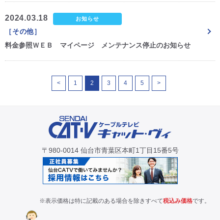
2024.03.18
お知らせ
［その他］
料金参照ＷＥＢ マイページ メンテナンス停止のお知らせ
<
1
2
3
4
5
>
〒980-0014 仙台市青葉区本町1丁目15番5号
※表示価格は特に記載のある場合を除きすべて
税込み価格
です。