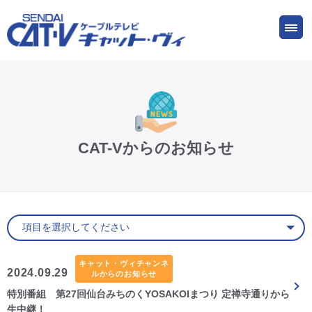
お申し込み
サービス
ご検討中の方
ご加入中の方
仙台CATV キャット・ヴィってなに?
CAT-Vからのお知らせ
ケーブルテレビ
インターネット
ケーブルプラス電話
キャット・ヴィチャンネ
2024.09.29
ルからのお知らせ
特別番組 第27回仙台みちのくYOSAKOIまつり 定禅寺通りから
サービスエリア
生中継！