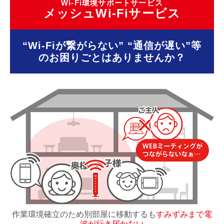
Wi-Fi環境サポートサービス
メッシュWi-Fiサービス
CM・広告掲載
“Wi-Fiが繋がらない” “通信が遅い”等
の
お困りごとはありませんか？
作業環境確立のため別部屋に移動するも
すみずみまで電
波が行き届かない