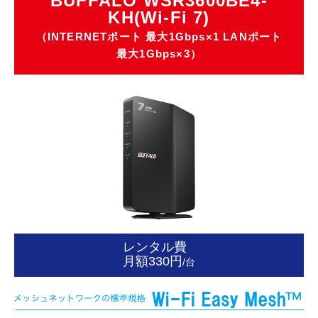
BUFFALO WSR3600BE4-
KH(Wi-Fi 7)
（INTERNETポート 最大1Gbps×1 LANポート
最大1Gbps×3）
レンタル費
月額330円
/台