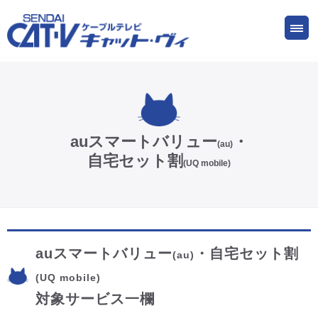
お申し込み
サービス
ご検討中の方
ご加入中の方
仙台CATV キャット・ヴィってなに?
auスマートバリュー
・
(au)
自宅セット割
(UQ mobile)
ケーブルテレビ
インターネット
auスマートバリュー
・自宅セット割
(au)
ケーブルプラス電話
(UQ mobile)
対象サービス一欄
サービスエリア