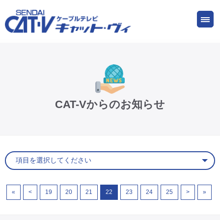
お申し込み
サービス
ご検討中の方
ご加入中の方
仙台CATV キャット・ヴィってなに?
CAT-Vからのお知らせ
ケーブルテレビ
インターネット
ケーブルプラス電話
«
<
19
20
21
22
23
24
25
>
»
サービスエリア