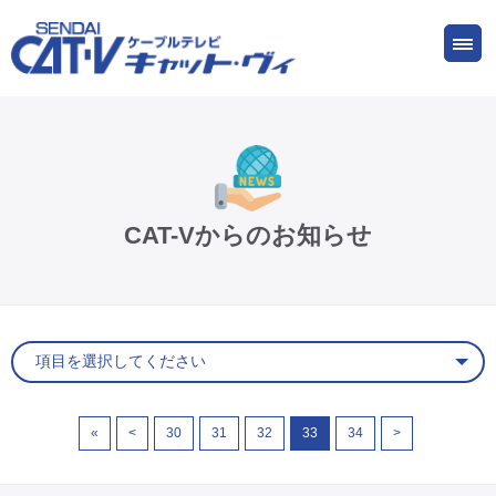
お申し込み
サービス
ご検討中の方
ご加入中の方
仙台CATV キャット・ヴィってなに?
CAT-Vからのお知らせ
ケーブルテレビ
インターネット
ケーブルプラス電話
«
<
30
31
32
33
34
>
サービスエリア